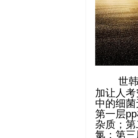
世
加让人考
中的细菌
第一层p
杂质；第
氯；第三