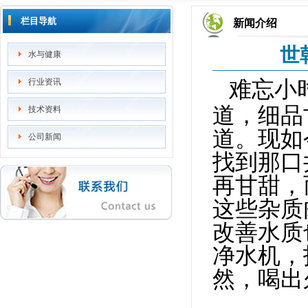
站内搜索：
栏目导航
新闻介绍
世
水与健康
难忘小
行业资讯
道，细品
技术资料
道。现如
公司新闻
找到那口
再甘甜，
这些杂质
改善水质
净水机，
然，喝出