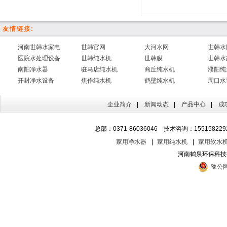
友情链接:
河南世韩水家电
世韩官网
大河水网
世韩水
医院水处理设备
世韩纯水机
世韩膜
世韩水
南阳净水器
驻马店纯水机
商丘纯水机
濮阳纯
开封净水设备
焦作纯水机
鹤壁纯水机
周口水
企业简介
|
新闻动态
|
产品中心
|
成
总部：0371-86036046 技术咨询：1551582292
家用净水器
|
家用纯水机
|
家用软水
河南鹤泉环保科
豫公网